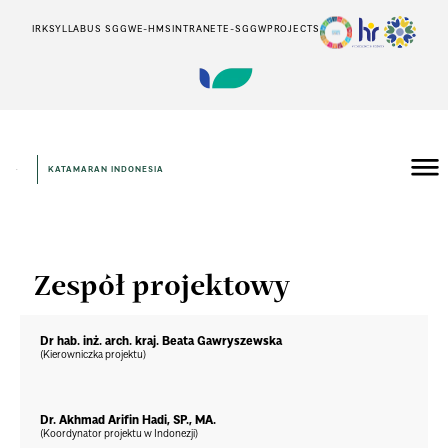
IRK
SYLLABUS SGGW
E-HMS
INTRANET
E-SGGW
PROJECTS
KATAMARAN INDONESIA
Zespół projektowy
Dr hab. inż. arch. kraj. Beata Gawryszewska
(Kierowniczka projektu)
Dr. Akhmad Arifin Hadi, SP., MA.
(Koordynator projektu w Indonezji)