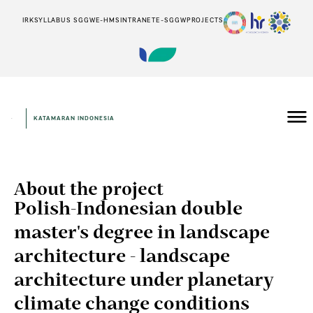
IRK
SYLLABUS SGGW
E-HMS
INTRANET
E-SGGW
PROJECTS
KATAMARAN INDONESIA
About the project
Polish-Indonesian double
master's degree in landscape
architecture - landscape
architecture under planetary
climate change conditions