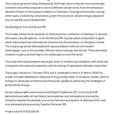
The study programme being developed by the Project aims to educate future landscape
architects who will be prepared to work in different climate zones, from the temperate
climate in Poland to the tropical conditions in Indonesia. The programme covers, among
other topics, biodiversity conservation, green infrastructure, climate change adaptation
and sustainable urban development.
Double degree from SGGW and IPB
The studies will last three semesters in Poland and four semesters in Indonesia. Graduates
will receive a double diploma – from SGGW and IPB. Classes will be conducted in English,
which will increase their international character and attractiveness on the labour market.
The study programme will include both classical didactic methods and modern
technologies, such as virtual reality (VR) and remote sensing with drones. These will enable
students to gain practical insights into landscapes around the world.
The study will include academic exchanges, both of students and academic staff, which will
strengthen international cooperation and the sharing of experiences between universities.
The project started on 1 October 2024 and is scheduled to end on 31 March 2026.The
project has been developed in response to the growing needs of the labour market, which is
looking for landscape architecture professionals capable of addressing the challenges of
global climate change.
Na potrzeby projektu utworzony został Zespół Projektowy (ZP): ze strony SGGW
kierowniczka projektu dr hab. Beata Gawryszewska oraz doświadczeni pracownicy
Instytutu Inżynierii Środowiska, a ze strony Partnera koordynator dr Akhmad Arifin Hadi
oraz doświadczeni pracownicy Fakultas Pertanian IPB.
Project value PLN 633,335.00