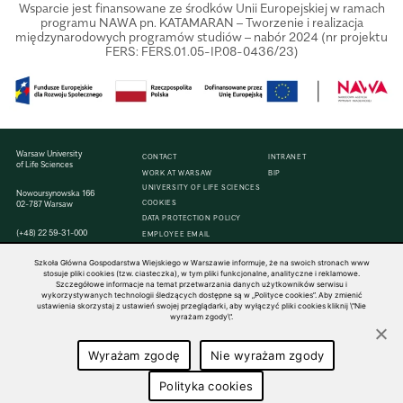
Wsparcie jest finansowane ze środków Unii Europejskiej w ramach
programu NAWA pn. KATAMARAN – Tworzenie i realizacja
międzynarodowych programów studiów – nabór 2024 (nr projektu
FERS: FERS.01.05-IP.08-0436/23)
Warsaw University
CONTACT
INTRANET
of Life Sciences
WORK AT WARSAW
BIP
UNIVERSITY OF LIFE SCIENCES
Nowoursynowska 166
COOKIES
02-787 Warsaw
DATA PROTECTION POLICY
(+48)
22
59-31-000
EMPLOYEE EMAIL
Szkoła Główna Gospodarstwa Wiejskiego w Warszawie informuje, że na swoich stronach www
stosuje pliki cookies (tzw. ciasteczka), w tym pliki funkcjonalne, analityczne i reklamowe.
Szczegółowe informacje na temat przetwarzania danych użytkowników serwisu i
wykorzystywanych technologii śledzących dostępne są w „Polityce cookies”. Aby zmienić
© 1816–2026 SGGW — ALL RIGHTS RESERVED
ustawienia skorzystaj z ustawień swojej przeglądarki, aby wyłączyć pliki cookies kliknij \"Nie
wyrażam zgody\".
Wyrażam zgodę
Nie wyrażam zgody
Polityka cookies